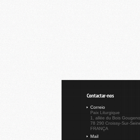
Contactar-nos
Correio
Paix Liturgique
1, allée du Bois Gougeno
78 290 Croissy-Sur-Sein
FRANÇA
Mail