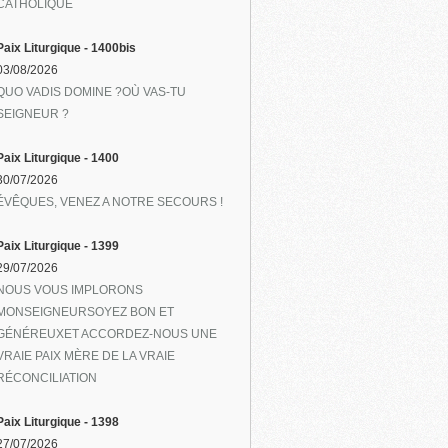
CATHOLIQUE
Paix Liturgique - 1400bis
03/08/2026
QUO VADIS DOMINE ?OÙ VAS-TU
SEIGNEUR ?
Paix Liturgique - 1400
30/07/2026
ÉVÊQUES, VENEZ A NOTRE SECOURS !
Paix Liturgique - 1399
29/07/2026
NOUS VOUS IMPLORONS
MONSEIGNEURSOYEZ BON ET
GÉNÉREUXET ACCORDEZ-NOUS UNE
VRAIE PAIX MÈRE DE LA VRAIE
RÉCONCILIATION
Paix Liturgique - 1398
27/07/2026