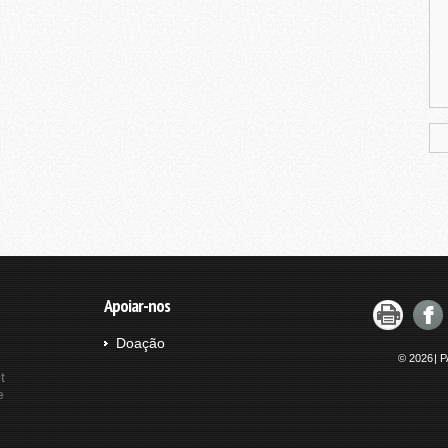
Apoiar-nos
Doação
© 2026
|
P
t
e